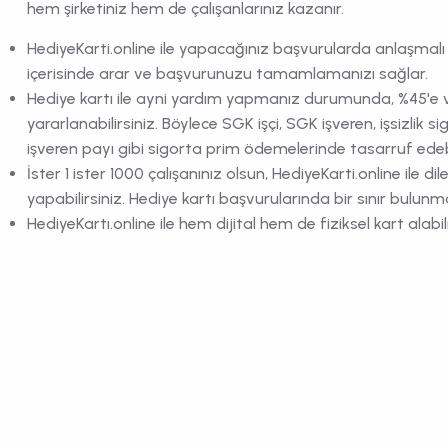
hem şirketiniz hem de çalışanlarınız kazanır.
HediyeKarti.online ile yapacağınız başvurularda anlaşmalı şi
içerisinde arar ve başvurunuzu tamamlamanızı sağlar.
Hediye kartı ile ayni yardım yapmanız durumunda, %45'e 
yararlanabilirsiniz. Böylece SGK işçi, SGK işveren, işsizlik sig
işveren payı gibi sigorta prim ödemelerinde tasarruf edebi
İster 1 ister 1000 çalışanınız olsun, HediyeKarti.online ile dil
yapabilirsiniz. Hediye kartı başvurularında bir sınır bulu
HediyeKartı.online ile hem dijital hem de fiziksel kart al