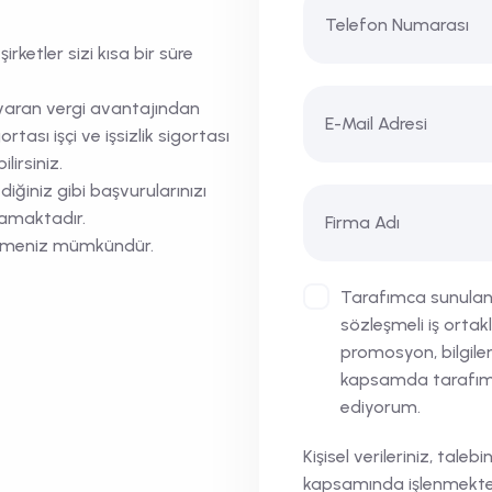
rketler sizi kısa bir süre
varan vergi avantajından
ortası işçi ve işsizlik sigortası
lirsiniz.
ediğiniz gibi başvurularınızı
nmamaktadır.
abilmeniz mümkündür.
Tarafımca sunulan v
sözleşmeli iş ortakl
promosyon, bilgile
kapsamda tarafıma 
ediyorum.
Kişisel verileriniz, tale
kapsamında işlenmekte