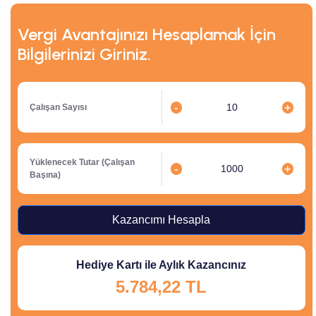
Vergi Avantajınızı Hesaplamak İçin
Bilgilerinizi Giriniz.
-
+
Çalışan Sayısı
Yüklenecek Tutar (Çalışan
-
+
Başına)
Kazancımı Hesapla
Hediye Kartı ile Aylık Kazancınız
5.784,22 TL